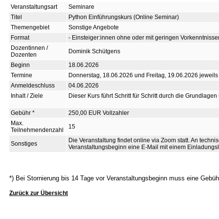
Veranstaltungsart
Seminare
Titel
Python Einführungskurs (Online Seminar)
Themengebiet
Sonstige Angebote
Format
- Einsteiger:innen ohne oder mit geringen Vorkenntnis
Dozentinnen /
Dominik Schütgens
Dozenten
Beginn
18.06.2026
Termine
Donnerstag, 18.06.2026 und Freitag, 19.06.2026 jeweils
Anmeldeschluss
04.06.2026
Inhalt / Ziele
Dieser Kurs führt Schritt für Schritt durch die Grundlage
Gebühr *
250,00 EUR Vollzahler
Max.
15
Teilnehmendenzahl
Die Veranstaltung findet online via Zoom statt. An techn
Sonstiges
Veranstaltungsbeginn eine E-Mail mit einem Einladungsli
*) Bei Stornierung bis 14 Tage vor Veranstaltungsbeginn muss eine Gebü
Zurück zur Übersicht