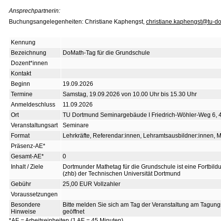
Ansprechpartnerin:
Buchungsangelegenheiten: Christiane Kaphengst,
christiane.kaphengst@tu-d
Kennung
Bezeichnung
DoMath-Tag für die Grundschule
Dozent*innen
Kontakt
Beginn
19.09.2026
Termine
Samstag, 19.09.2026 von 10.00 Uhr bis 15.30 Uhr
Anmeldeschluss
11.09.2026
Ort
TU Dortmund Seminargebäude I Friedrich-Wöhler-Weg 6,
Veranstaltungsart
Seminare
Format
Lehrkräfte, Referendar:innen, Lehramtsausbildner:innen, Mu
Präsenz-AE*
Gesamt-AE*
0
Inhalt / Ziele
Dortmunder Mathetag für die Grundschule ist eine Fortbild
(zhb) der Technischen Universität Dortmund
Gebühr
25,00 EUR Vollzahler
Voraussetzungen
Besondere
Bitte melden Sie sich am Tag der Veranstaltung am Tagun
Hinweise
geöffnet
*AE = Arbeitseinheiten (1 AE = 45 Minuten)